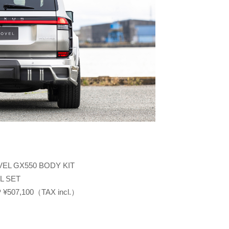
EL GX550 BODY KIT
L SET
 ¥507,100（TAX incl.）