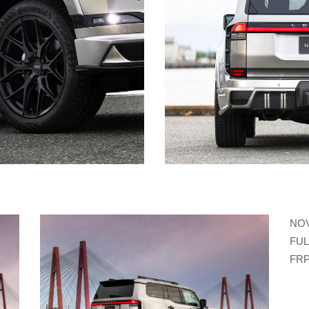
NOV
FUL
FRP